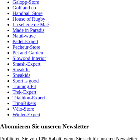
Galopp-Store
Golf and co
Handball-Store
House of Rugby
La sellerie de Maé
Made in Paradis
Nauti-wave
Padel-Expert
Pecheur-Store
Pet and Garden
Slowood Interior
Smash-Expert
Sneak'In
Sneakids
Sport is good
Training-Fit
Trek-Expert
Triathlon-Expert
TripnBikers
Vélo-Store
Winter-Expert
Abonnieren Sie unseren Newsletter
Profitieren Sie von 10% Rabatt, wenn Sie sich für unseren Newsletter