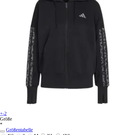
+-2
Größe
*
Größentabelle