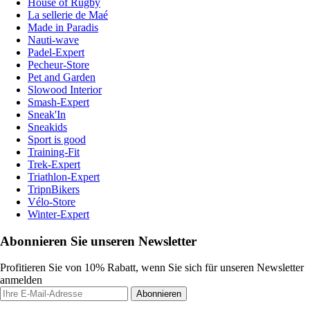
House of Rugby
La sellerie de Maé
Made in Paradis
Nauti-wave
Padel-Expert
Pecheur-Store
Pet and Garden
Slowood Interior
Smash-Expert
Sneak'In
Sneakids
Sport is good
Training-Fit
Trek-Expert
Triathlon-Expert
TripnBikers
Vélo-Store
Winter-Expert
Abonnieren Sie unseren Newsletter
Profitieren Sie von 10% Rabatt, wenn Sie sich für unseren Newsletter
anmelden
Abonnieren