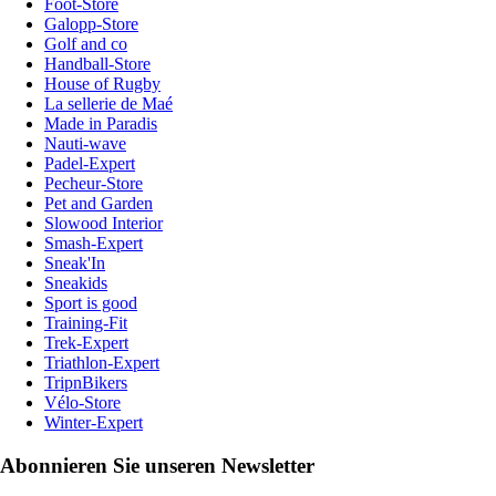
Foot-Store
Galopp-Store
Golf and co
Handball-Store
House of Rugby
La sellerie de Maé
Made in Paradis
Nauti-wave
Padel-Expert
Pecheur-Store
Pet and Garden
Slowood Interior
Smash-Expert
Sneak'In
Sneakids
Sport is good
Training-Fit
Trek-Expert
Triathlon-Expert
TripnBikers
Vélo-Store
Winter-Expert
Abonnieren Sie unseren Newsletter