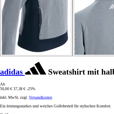
adidas
Sweatshirt mit ha
Ab
50,00 €
37,38 €
-25%
inkl. MwSt. zzgl.
Versandkosten
Ein leistungsstarkes und weiches Golfoberteil für stylischen Komfort.