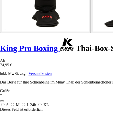
King Pro Boxing
Thai-Box-S
Ab
74,95 €
inkl. MwSt. zzgl.
Versandkosten
Das Beste für Ihre Schienbeine im Muay Thai: der Schienbeinschone
Größe
*
S
M
L
24h
XL
Dieses Feld ist erforderlich