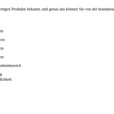
ertigen Produkte bekannt, und genau das können Sie von der brandneuen
cm
 cm
 cm
 cm
ienbeinbereich
uß
ichkeit