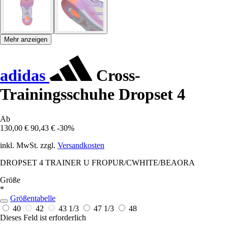
Mehr anzeigen
adidas
Cross-
Trainingsschuhe Dropset 4
Ab
130,00 €
90,43 €
-30%
inkl. MwSt. zzgl.
Versandkosten
DROPSET 4 TRAINER U FROPUR/CWHITE/BEAORA
Größe
*
Größentabelle
40
42
43 1/3
47 1/3
48
Dieses Feld ist erforderlich