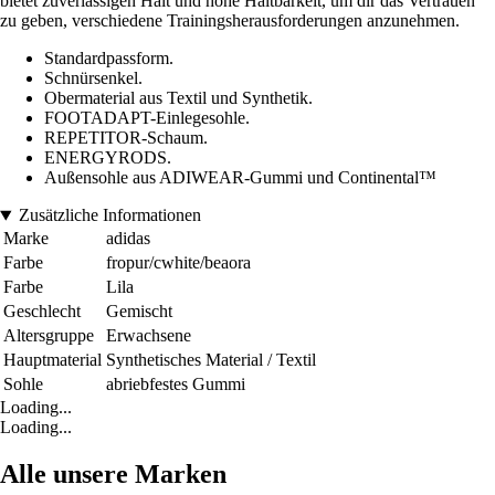
bietet zuverlässigen Halt und hohe Haltbarkeit, um dir das Vertrauen
zu geben, verschiedene Trainingsherausforderungen anzunehmen.
Standardpassform.
Schnürsenkel.
Obermaterial aus Textil und Synthetik.
FOOTADAPT-Einlegesohle.
REPETITOR-Schaum.
ENERGYRODS.
Außensohle aus ADIWEAR-Gummi und Continental™
Zusätzliche Informationen
Marke
adidas
Farbe
fropur/cwhite/beaora
Farbe
Lila
Geschlecht
Gemischt
Altersgruppe
Erwachsene
Hauptmaterial
Synthetisches Material / Textil
Sohle
abriebfestes Gummi
Loading...
Loading...
Alle unsere Marken