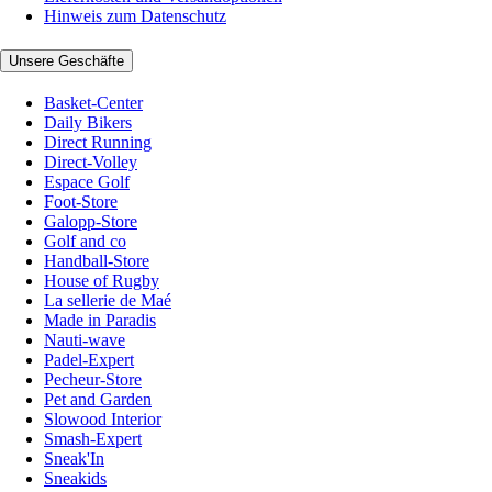
Hinweis zum Datenschutz
Unsere Geschäfte
Basket-Center
Daily Bikers
Direct Running
Direct-Volley
Espace Golf
Foot-Store
Galopp-Store
Golf and co
Handball-Store
House of Rugby
La sellerie de Maé
Made in Paradis
Nauti-wave
Padel-Expert
Pecheur-Store
Pet and Garden
Slowood Interior
Smash-Expert
Sneak'In
Sneakids