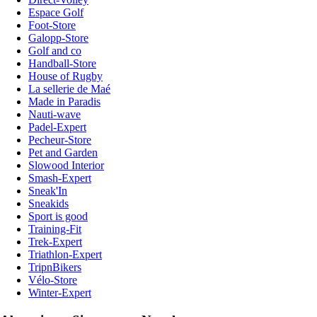
Espace Golf
Foot-Store
Galopp-Store
Golf and co
Handball-Store
House of Rugby
La sellerie de Maé
Made in Paradis
Nauti-wave
Padel-Expert
Pecheur-Store
Pet and Garden
Slowood Interior
Smash-Expert
Sneak'In
Sneakids
Sport is good
Training-Fit
Trek-Expert
Triathlon-Expert
TripnBikers
Vélo-Store
Winter-Expert