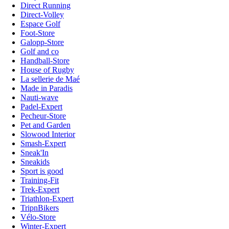
Direct Running
Direct-Volley
Espace Golf
Foot-Store
Galopp-Store
Golf and co
Handball-Store
House of Rugby
La sellerie de Maé
Made in Paradis
Nauti-wave
Padel-Expert
Pecheur-Store
Pet and Garden
Slowood Interior
Smash-Expert
Sneak'In
Sneakids
Sport is good
Training-Fit
Trek-Expert
Triathlon-Expert
TripnBikers
Vélo-Store
Winter-Expert