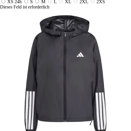
XS
24h
S
M
L
XL
2XL
2XS
Dieses Feld ist erforderlich