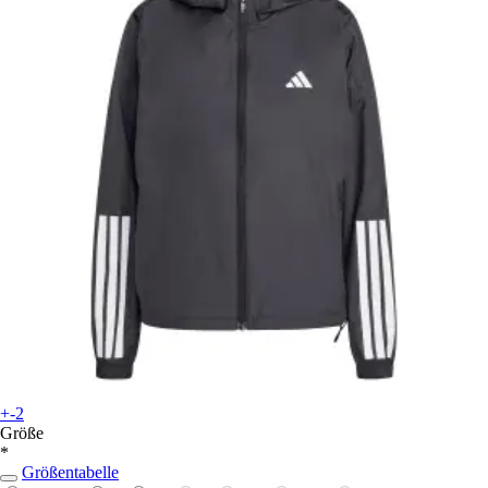
+-2
Größe
*
Größentabelle