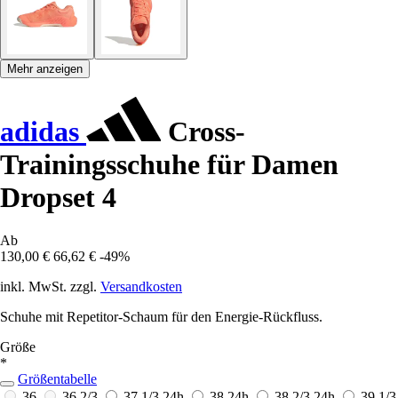
Mehr anzeigen
adidas
Cross-
Trainingsschuhe für Damen
Dropset 4
Ab
130,00 €
66,62 €
-49%
inkl. MwSt. zzgl.
Versandkosten
Schuhe mit Repetitor-Schaum für den Energie-Rückfluss.
Größe
*
Größentabelle
36
36 2/3
37 1/3
24h
38
24h
38 2/3
24h
39 1/3