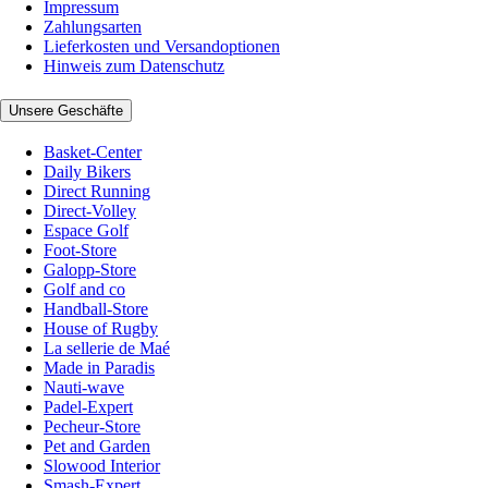
Impressum
Zahlungsarten
Lieferkosten und Versandoptionen
Hinweis zum Datenschutz
Unsere Geschäfte
Basket-Center
Daily Bikers
Direct Running
Direct-Volley
Espace Golf
Foot-Store
Galopp-Store
Golf and co
Handball-Store
House of Rugby
La sellerie de Maé
Made in Paradis
Nauti-wave
Padel-Expert
Pecheur-Store
Pet and Garden
Slowood Interior
Smash-Expert