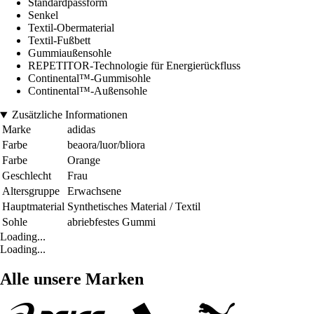
Standardpassform
Senkel
Textil-Obermaterial
Textil-Fußbett
Gummiaußensohle
REPETITOR-Technologie für Energierückfluss
Continental™-Gummisohle
Continental™-Außensohle
Zusätzliche Informationen
Marke
adidas
Farbe
beaora/luor/bliora
Farbe
Orange
Geschlecht
Frau
Altersgruppe
Erwachsene
Hauptmaterial
Synthetisches Material / Textil
Sohle
abriebfestes Gummi
Loading...
Loading...
Alle unsere Marken