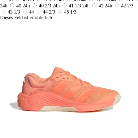
24h
40
24h
40 2/3
24h
41 1/3
24h
42
24h
42 2/3
43 1/3
44
44 2/3
45 1/3
Dieses Feld ist erforderlich