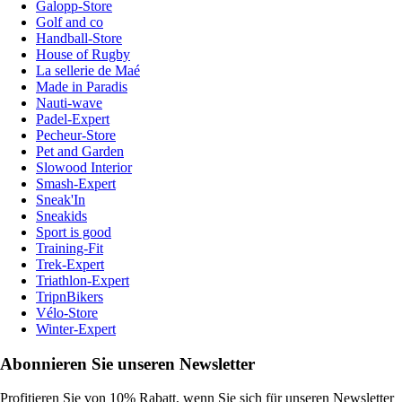
Galopp-Store
Golf and co
Handball-Store
House of Rugby
La sellerie de Maé
Made in Paradis
Nauti-wave
Padel-Expert
Pecheur-Store
Pet and Garden
Slowood Interior
Smash-Expert
Sneak'In
Sneakids
Sport is good
Training-Fit
Trek-Expert
Triathlon-Expert
TripnBikers
Vélo-Store
Winter-Expert
Abonnieren Sie unseren Newsletter
Profitieren Sie von 10% Rabatt, wenn Sie sich für unseren Newsletter