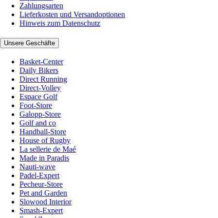
Zahlungsarten
Lieferkosten und Versandoptionen
Hinweis zum Datenschutz
Unsere Geschäfte
Basket-Center
Daily Bikers
Direct Running
Direct-Volley
Espace Golf
Foot-Store
Galopp-Store
Golf and co
Handball-Store
House of Rugby
La sellerie de Maé
Made in Paradis
Nauti-wave
Padel-Expert
Pecheur-Store
Pet and Garden
Slowood Interior
Smash-Expert