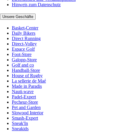
Hinweis zum Datenschutz
Unsere Geschäfte
Basket-Center
Daily Bikers
Direct Running
Direct-Volley
Espace Golf
Foot-Store
Galopp-Store
Golf and co
Handball-Store
House of Rugby
La sellerie de Maé
Made in Paradis
Nauti-wave
Padel-Expert
Pecheur-Store
Pet and Garden
Slowood Interior
Smash-Expert
Sneak'In
Sneakids