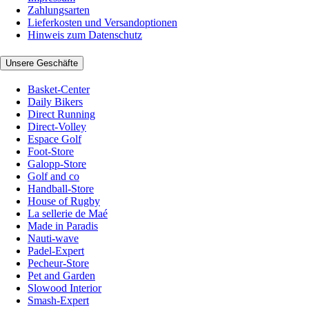
Zahlungsarten
Lieferkosten und Versandoptionen
Hinweis zum Datenschutz
Unsere Geschäfte
Basket-Center
Daily Bikers
Direct Running
Direct-Volley
Espace Golf
Foot-Store
Galopp-Store
Golf and co
Handball-Store
House of Rugby
La sellerie de Maé
Made in Paradis
Nauti-wave
Padel-Expert
Pecheur-Store
Pet and Garden
Slowood Interior
Smash-Expert