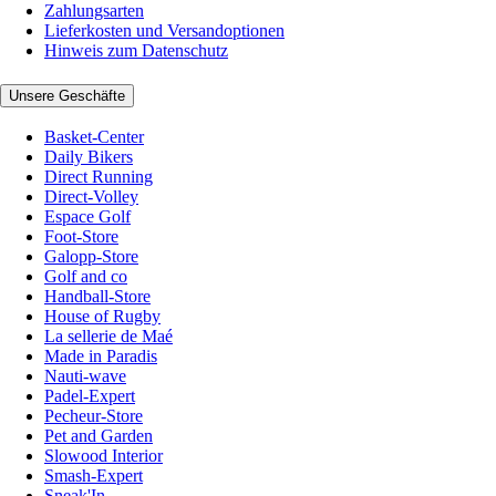
Zahlungsarten
Lieferkosten und Versandoptionen
Hinweis zum Datenschutz
Unsere Geschäfte
Basket-Center
Daily Bikers
Direct Running
Direct-Volley
Espace Golf
Foot-Store
Galopp-Store
Golf and co
Handball-Store
House of Rugby
La sellerie de Maé
Made in Paradis
Nauti-wave
Padel-Expert
Pecheur-Store
Pet and Garden
Slowood Interior
Smash-Expert
Sneak'In