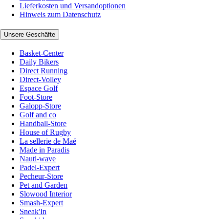
Lieferkosten und Versandoptionen
Hinweis zum Datenschutz
Unsere Geschäfte
Basket-Center
Daily Bikers
Direct Running
Direct-Volley
Espace Golf
Foot-Store
Galopp-Store
Golf and co
Handball-Store
House of Rugby
La sellerie de Maé
Made in Paradis
Nauti-wave
Padel-Expert
Pecheur-Store
Pet and Garden
Slowood Interior
Smash-Expert
Sneak'In