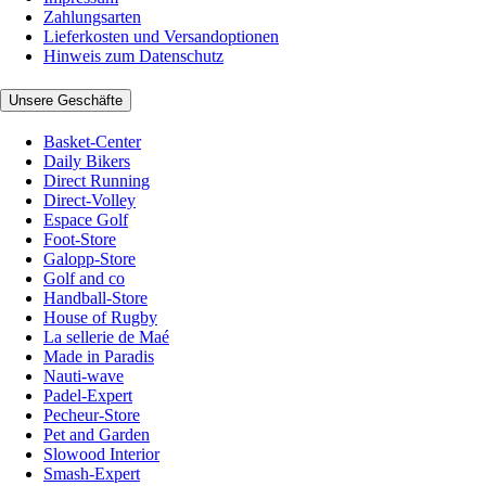
Zahlungsarten
Lieferkosten und Versandoptionen
Hinweis zum Datenschutz
Unsere Geschäfte
Basket-Center
Daily Bikers
Direct Running
Direct-Volley
Espace Golf
Foot-Store
Galopp-Store
Golf and co
Handball-Store
House of Rugby
La sellerie de Maé
Made in Paradis
Nauti-wave
Padel-Expert
Pecheur-Store
Pet and Garden
Slowood Interior
Smash-Expert