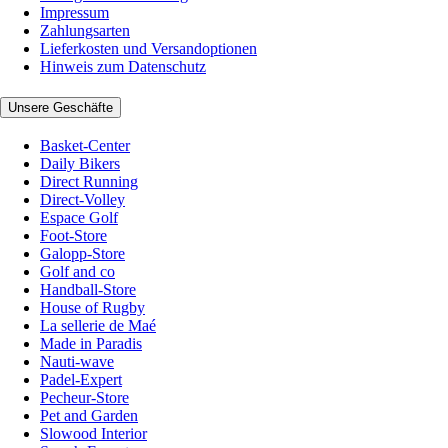
Impressum
Zahlungsarten
Lieferkosten und Versandoptionen
Hinweis zum Datenschutz
Unsere Geschäfte
Basket-Center
Daily Bikers
Direct Running
Direct-Volley
Espace Golf
Foot-Store
Galopp-Store
Golf and co
Handball-Store
House of Rugby
La sellerie de Maé
Made in Paradis
Nauti-wave
Padel-Expert
Pecheur-Store
Pet and Garden
Slowood Interior