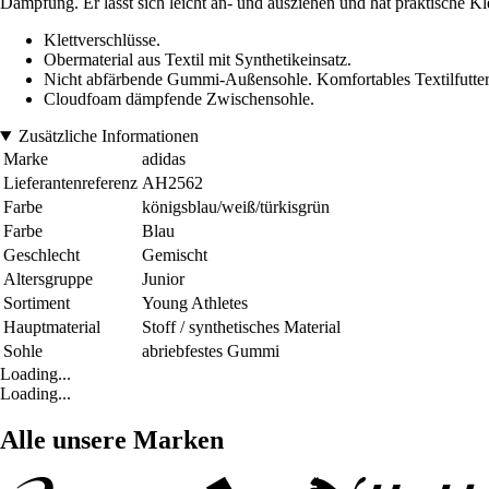
Dämpfung. Er lässt sich leicht an- und ausziehen und hat praktische Kl
Klettverschlüsse.
Obermaterial aus Textil mit Synthetikeinsatz.
Nicht abfärbende Gummi-Außensohle. Komfortables Textilfutter
Cloudfoam dämpfende Zwischensohle.
Zusätzliche Informationen
Marke
adidas
Lieferantenreferenz
AH2562
Farbe
königsblau/weiß/türkisgrün
Farbe
Blau
Geschlecht
Gemischt
Altersgruppe
Junior
Sortiment
Young Athletes
Hauptmaterial
Stoff / synthetisches Material
Sohle
abriebfestes Gummi
Loading...
Loading...
Alle unsere Marken