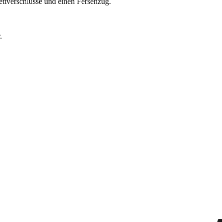
ettverschlüsse und einen Fersenzug.
.