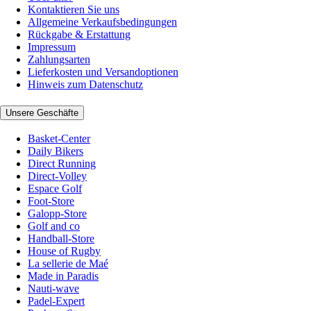
Kontaktieren Sie uns
Allgemeine Verkaufsbedingungen
Rückgabe & Erstattung
Impressum
Zahlungsarten
Lieferkosten und Versandoptionen
Hinweis zum Datenschutz
Unsere Geschäfte
Basket-Center
Daily Bikers
Direct Running
Direct-Volley
Espace Golf
Foot-Store
Galopp-Store
Golf and co
Handball-Store
House of Rugby
La sellerie de Maé
Made in Paradis
Nauti-wave
Padel-Expert