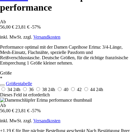
performance
Ab
56,00 €
23,81 €
-57%
inkl. MwSt. zzgl.
Versandkosten
Performance optimal mit der Damen Caprihose Erima: 3/4-Länge,
Mesh-Einsatz, Flachnähte, spezielle Passform und
Reißverschlusstasche. Deutsche Größen, für die richtige französische
Entsprechung 1 Größe kleiner nehmen.
Größe
*
Größentabelle
34
24h
36
38
24h
40
42
44
24h
Dieses Feld ist erforderlich
Ab
56,00 €
23,81 €
-57%
inkl. MwSt. zzgl.
Versandkosten
+1,19 €
für Ihre nächste Bestellung geschenkt
Nach Bestätigung Ihrer