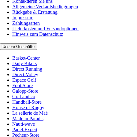
Kontaktieren Sie uns
Allgemeine Verkaufsbedingungen
Rückgabe & Erstattung
Impressum
Zahlungsarten
Lieferkosten und Versandoptionen
Hinweis zum Datenschutz
Unsere Geschäfte
Basket-Center
Daily Bikers
Direct Running
Direct-Volley
Espace Golf
Foot-Store
Galopp-Store
Golf and co
Handball-Store
House of Rugby
La sellerie de Maé
Made in Paradis
Nauti-wave
Padel-Expert
Pecheur-Store