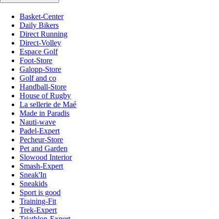
Basket-Center
Daily Bikers
Direct Running
Direct-Volley
Espace Golf
Foot-Store
Galopp-Store
Golf and co
Handball-Store
House of Rugby
La sellerie de Maé
Made in Paradis
Nauti-wave
Padel-Expert
Pecheur-Store
Pet and Garden
Slowood Interior
Smash-Expert
Sneak'In
Sneakids
Sport is good
Training-Fit
Trek-Expert
Triathlon-Expert