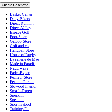
Unsere Geschäfte
Basket-Center
Daily Bikers
Direct Running
Direct-Volley
Espace Golf
Foot-Store
Galopp-Store
Golf and co
Handball-Store
House of Rugby
La sellerie de Maé
Made in Paradis
Nauti-wave
Padel-Expert
Pecheur-Store
Pet and Garden
Slowood Interior
Smash-Expert
Sneak'In
Sneakids
Sport is good
Training-Fit