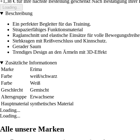
+1,38 €
für Ihre nächste Bestellung geschenkt
Nach Bestätigung Ihrer 
Loading...
Beschreibung
Ein perfekter Begleiter für das Training.
Strapazierfähiges Funktionsmaterial
Raglanschnitt und elastische Einsätze für volle Bewegungsfreihei
Stehkragen mit Reißverschluss und Kinnschutz.
Gerader Saum
Trendiges Design an den Ärmeln mit 3D-Effekt
Zusätzliche Informationen
Marke
Erima
Farbe
weiß/schwarz
Farbe
Weiß
Geschlecht
Gemischt
Altersgruppe
Erwachsene
Hauptmaterial
synthetisches Material
Loading...
Loading...
Alle unsere Marken