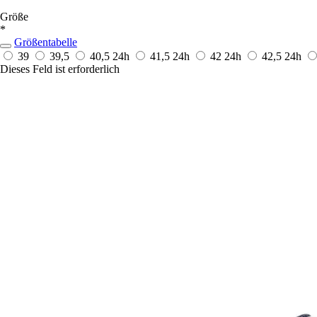
Größe
*
Größentabelle
39
39,5
40,5
24h
41,5
24h
42
24h
42,5
24h
Dieses Feld ist erforderlich