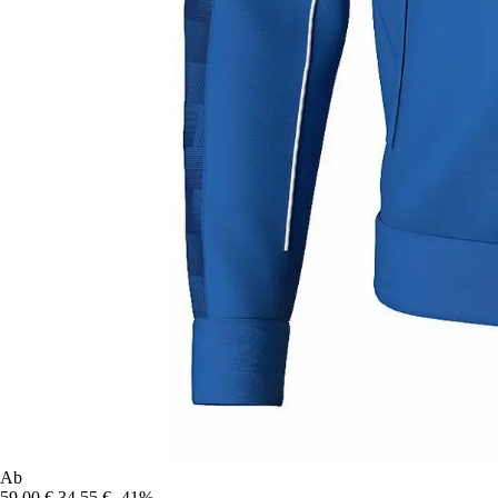
Ab
59,00 €
34,55 €
-41%